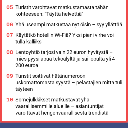
Turistit varoittavat matkustamasta tähän
kohteeseen: ”Täyttä helvettiä”
Yhä useampi matkustaa nyt öisin – syy yllättää
Käytätkö hotellin Wi-Fiä? Yksi pieni virhe voi
tulla kalliiksi
Lentoyhtiö tarjosi vain 22 euron hyvitystä –
mies pyysi apua tekoälyltä ja sai lopulta yli 4
200 euroa
Turistit soittivat hätänumeroon
uskomattomasta syystä – pelastajien mitta tuli
täyteen
Somejulkkikset matkustavat yhä
vaarallisemmille alueille – asiantuntijat
varoittavat hengenvaarallisesta trendistä