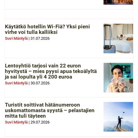
Käytätkö hotellin Wi-Fiä? Yksi pieni
virhe voi tulla kalliiksi
Suvi Mäntylä
|
31.07.2026
Lentoyhtiö tarjosi vain 22 euron
hyvitystä – mies pyysi apua tekoälyltä
ja sai lopulta yli 4 200 euroa
Suvi Mäntylä
|
30.07.2026
Turistit soittivat hätänumeroon
uskomattomasta syystä – pelastajien
mitta tuli täyteen
Suvi Mäntylä
|
29.07.2026