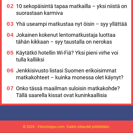
10 sekopäisintä tapaa matkailla – yksi niistä on
suorastaan karmiva
Yhä useampi matkustaa nyt öisin – syy yllättää
Jokainen kokenut lentomatkustaja luottaa
tähän kikkaan – syy taustalla on nerokas
Käytätkö hotellin Wi-Fiä? Yksi pieni virhe voi
tulla kalliiksi
Jenkkisivusto listasi Suomen erikoisimmat
matkakohteet – kuinka monessa olet käynyt?
Onko tässä maailman suloisin matkakohde?
Tällä saarella kissat ovat kuninkaallisia
© 2026 - Viikonloppu.com. Kaikki oikeudet pidätetään.