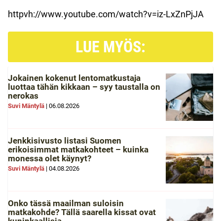
httpvh://www.youtube.com/watch?v=iz-LxZnPjJA
LUE MYÖS:
Jokainen kokenut lentomatkustaja
luottaa tähän kikkaan – syy taustalla on
nerokas
Suvi Mäntylä
|
06.08.2026
Jenkkisivusto listasi Suomen
erikoisimmat matkakohteet – kuinka
monessa olet käynyt?
Suvi Mäntylä
|
04.08.2026
Onko tässä maailman suloisin
matkakohde? Tällä saarella kissat ovat