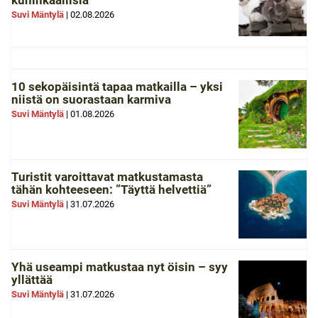
kuninkaallisia
Suvi Mäntylä
|
02.08.2026
10 sekopäisintä tapaa matkailla – yksi
niistä on suorastaan karmiva
Suvi Mäntylä
|
01.08.2026
Turistit varoittavat matkustamasta
tähän kohteeseen: ”Täyttä helvettiä”
Suvi Mäntylä
|
31.07.2026
Yhä useampi matkustaa nyt öisin – syy
yllättää
Suvi Mäntylä
|
31.07.2026