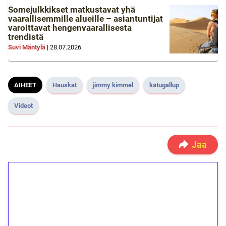
Somejulkkikset matkustavat yhä
vaarallisemmille alueille – asiantuntijat
varoittavat hengenvaarallisesta
trendistä
Suvi Mäntylä
|
28.07.2026
AIHEET
Hauskat
jimmy kimmel
katugallup
Videot
Jaa
1€ = 10€ arvosta
ilmaiskierroksia ilman
kierrätystä!