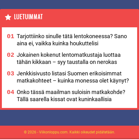
LUETUIMMAT
Tarjottiinko sinulle tätä lentokoneessa? Sano
aina ei, vaikka kuinka houkuttelisi
Jokainen kokenut lentomatkustaja luottaa
tähän kikkaan – syy taustalla on nerokas
Jenkkisivusto listasi Suomen erikoisimmat
matkakohteet – kuinka monessa olet käynyt?
Onko tässä maailman suloisin matkakohde?
Tällä saarella kissat ovat kuninkaallisia
© 2026 - Viikonloppu.com. Kaikki oikeudet pidätetään.