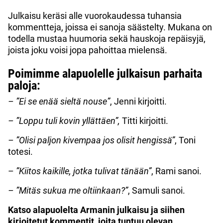
Julkaisu keräsi alle vuorokaudessa tuhansia
kommentteja, joissa ei sanoja säästelty. Mukana on
todella mustaa huumoria sekä hauskoja repäisyjä,
joista joku voisi jopa pahoittaa mielensä.
Poimimme alapuolelle julkaisun parhaita
paloja:
– ”Ei se enää sieltä nouse”
, Jenni kirjoitti.
– ”Loppu tuli kovin yllättäen”,
Titti kirjoitti.
– ”Olisi paljon kivempaa jos olisit hengissä”
, Toni
totesi.
–
”Kiitos kaikille, jotka tulivat tänään”
, Rami sanoi.
– ”Mitäs sukua me oltiinkaan?”
, Samuli sanoi.
Katso alapuolelta Armanin julkaisu ja siihen
kirjoitetut kommentit, joita tuntuu olevan