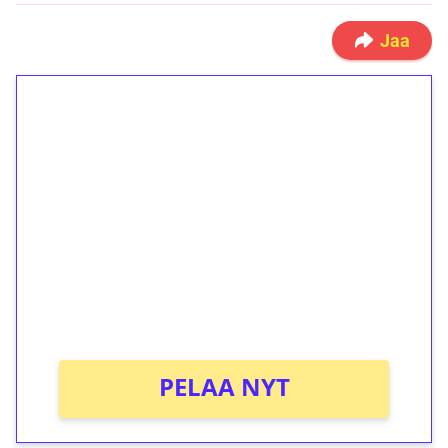
Jaa
1€ = 10€ arvosta
ilmaiskierroksia ilman
kierrätystä!
Talleta 1€
Saat heti 50 ilmaiskierrosta Tuohi 1000 -
peliin (arvo 0,20€ per kierros)!
Ei kierrätysvaatimusta!
PELAA NYT