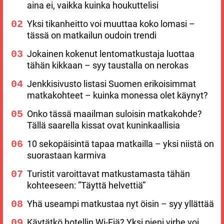
aina ei, vaikka kuinka houkuttelisi
Yksi tikanheitto voi muuttaa koko lomasi –
tässä on matkailun oudoin trendi
Jokainen kokenut lentomatkustaja luottaa
tähän kikkaan – syy taustalla on nerokas
Jenkkisivusto listasi Suomen erikoisimmat
matkakohteet – kuinka monessa olet käynyt?
Onko tässä maailman suloisin matkakohde?
Tällä saarella kissat ovat kuninkaallisia
10 sekopäisintä tapaa matkailla – yksi niistä on
suorastaan karmiva
Turistit varoittavat matkustamasta tähän
kohteeseen: ”Täyttä helvettiä”
Yhä useampi matkustaa nyt öisin – syy yllättää
Käytätkö hotellin Wi-Fiä? Yksi pieni virhe voi