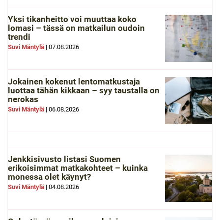
Yksi tikanheitto voi muuttaa koko
lomasi – tässä on matkailun oudoin
trendi
Suvi Mäntylä
|
07.08.2026
Jokainen kokenut lentomatkustaja
luottaa tähän kikkaan – syy taustalla on
nerokas
Suvi Mäntylä
|
06.08.2026
Jenkkisivusto listasi Suomen
erikoisimmat matkakohteet – kuinka
monessa olet käynyt?
Suvi Mäntylä
|
04.08.2026