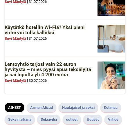
Suvi Mäntylä
|
31.07.2026
Käytätkö hotellin Wi-Fiä? Yksi pieni
virhe voi tulla kalliiksi
Suvi Mäntylä
|
31.07.2026
Lentoyhtiö tarjosi vain 22 euron
hyvitystä – mies pyysi apua tekoälyltä
ja sai lopulta yli 4 200 euroa
Suvi Mäntylä
|
30.07.2026
AIHEET
Arman Alizad
Hautajaiset ja seksi
Kotimaa
Seksin aikana
Seksivitsi
uutiset
Uutiset
Viihde