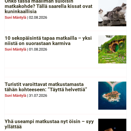
Onko tässä maailman suloisin
matkakohde? Tällä saarella kissat ovat
kuninkaallisia
Suvi Mäntylä
|
02.08.2026
10 sekopäisintä tapaa matkailla – yksi
niistä on suorastaan karmiva
Suvi Mäntylä
|
01.08.2026
Turistit varoittavat matkustamasta
tähän kohteeseen: ”Täyttä helvettiä”
Suvi Mäntylä
|
31.07.2026
Yhä useampi matkustaa nyt öisin – syy
yllättää