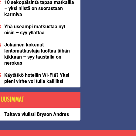
10 sekopäisintä tapaa matkailla
– yksi niistä on suorastaan
karmiva
Yhä useampi matkustaa nyt
öisin – syy yllättää
Jokainen kokenut
lentomatkustaja luottaa tähän
kikkaan – syy taustalla on
nerokas
Käytätkö hotellin Wi-Fiä? Yksi
pieni virhe voi tulla kalliiksi
UUSIMMAT
Taitava viulisti Bryson Andres