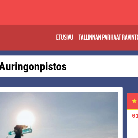
ETUSIVU
TALLINNAN PARHAAT RAVINT
: Auringonpistos