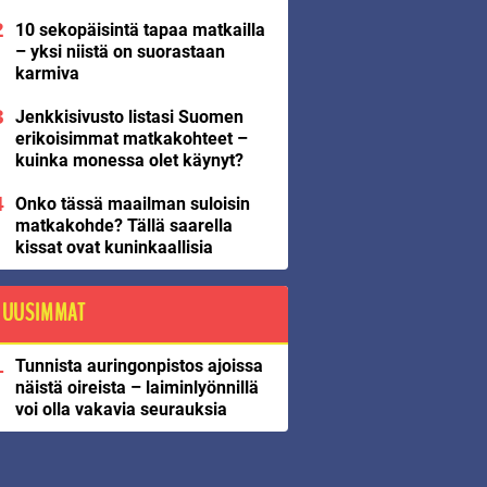
10 sekopäisintä tapaa matkailla
– yksi niistä on suorastaan
karmiva
Jenkkisivusto listasi Suomen
erikoisimmat matkakohteet –
kuinka monessa olet käynyt?
Onko tässä maailman suloisin
matkakohde? Tällä saarella
kissat ovat kuninkaallisia
UUSIMMAT
Tunnista auringonpistos ajoissa
näistä oireista – laiminlyönnillä
voi olla vakavia seurauksia