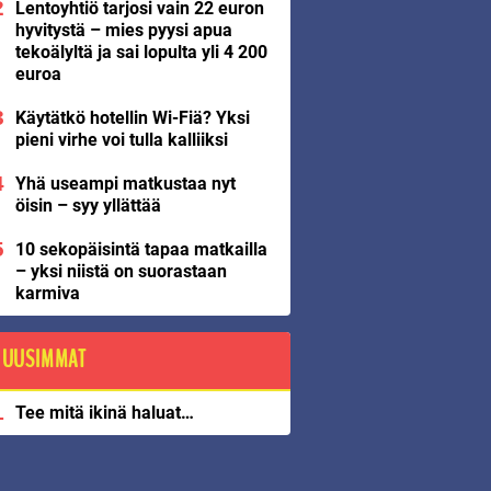
Lentoyhtiö tarjosi vain 22 euron
hyvitystä – mies pyysi apua
tekoälyltä ja sai lopulta yli 4 200
euroa
Käytätkö hotellin Wi-Fiä? Yksi
pieni virhe voi tulla kalliiksi
Yhä useampi matkustaa nyt
öisin – syy yllättää
10 sekopäisintä tapaa matkailla
– yksi niistä on suorastaan
karmiva
UUSIMMAT
Tee mitä ikinä haluat…