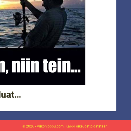
luat…
© 2026 - Viikonloppu.com. Kaikki oikeudet pidätetään.