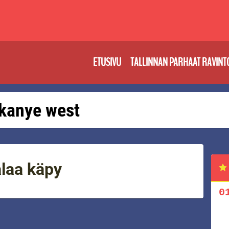
ETUSIVU
TALLINNAN PARHAAT RAVINT
: kanye west
alaa käpy