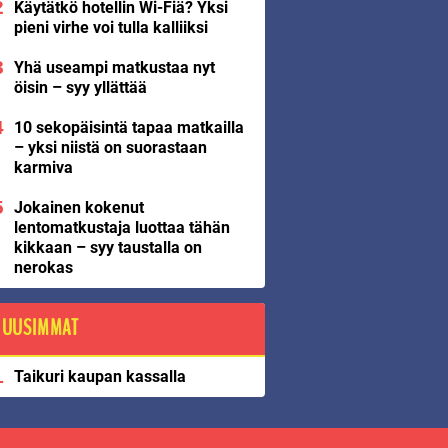
Käytätkö hotellin Wi-Fiä? Yksi
pieni virhe voi tulla kalliiksi
Yhä useampi matkustaa nyt
öisin – syy yllättää
10 sekopäisintä tapaa matkailla
– yksi niistä on suorastaan
karmiva
Jokainen kokenut
lentomatkustaja luottaa tähän
kikkaan – syy taustalla on
nerokas
UUSIMMAT
Taikuri kaupan kassalla