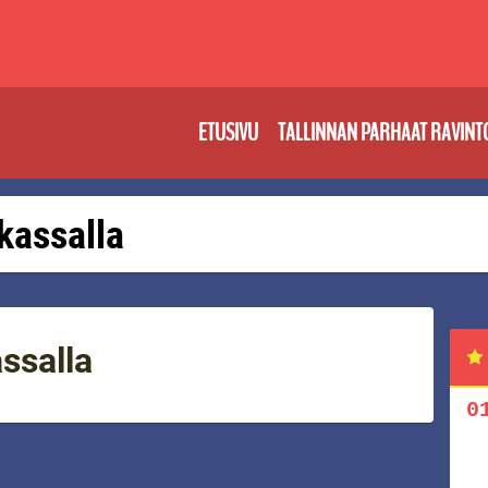
ETUSIVU
TALLINNAN PARHAAT RAVINT
 kassalla
ssalla