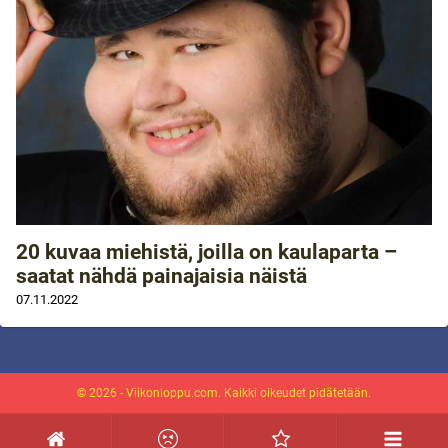
20 kuvaa miehistä, joilla on kaulaparta –
saatat nähdä painajaisia näistä
07.11.2022
© 2026 - Viikonloppu.com. Kaikki oikeudet pidätetään.