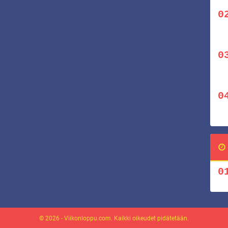
© 2026 - Viikonloppu.com. Kaikki oikeudet pidätetään.