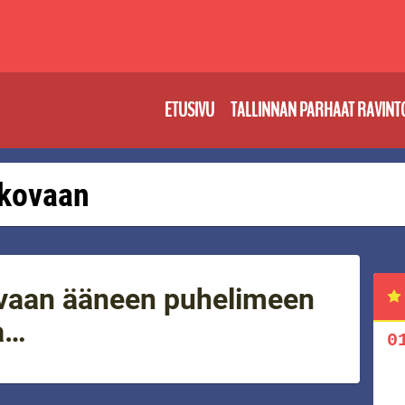
ETUSIVU
TALLINNAN PARHAAT RAVINT
: kovaan
vaan ääneen puhelimeen
a…