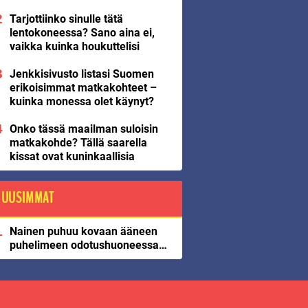
Tarjottiinko sinulle tätä
lentokoneessa? Sano aina ei,
vaikka kuinka houkuttelisi
Jenkkisivusto listasi Suomen
erikoisimmat matkakohteet –
kuinka monessa olet käynyt?
Onko tässä maailman suloisin
matkakohde? Tällä saarella
kissat ovat kuninkaallisia
UUSIMMAT
Nainen puhuu kovaan ääneen
puhelimeen odotushuoneessa…