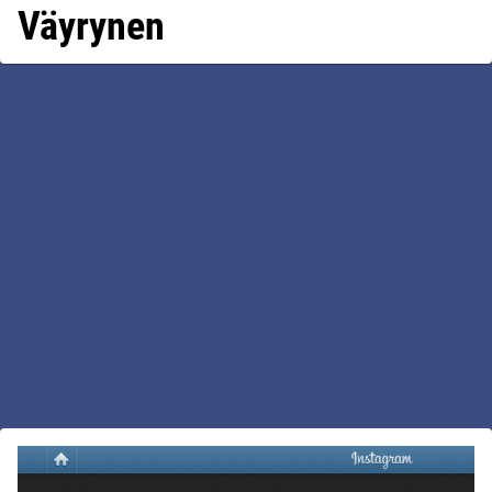
Väyrynen