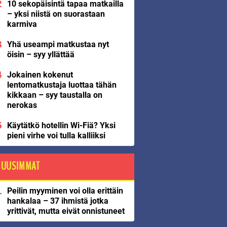
10 sekopäisintä tapaa matkailla
– yksi niistä on suorastaan
karmiva
Yhä useampi matkustaa nyt
öisin – syy yllättää
Jokainen kokenut
lentomatkustaja luottaa tähän
kikkaan – syy taustalla on
nerokas
Käytätkö hotellin Wi-Fiä? Yksi
pieni virhe voi tulla kalliiksi
UUSIMMAT
Peilin myyminen voi olla erittäin
hankalaa – 37 ihmistä jotka
yrittivät, mutta eivät onnistuneet