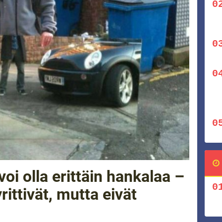
oi olla erittäin hankalaa –
rittivät, mutta eivät