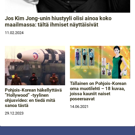
Jos Kim Jong-unin hiustyyli olisi ainoa koko
maailmassa: tältä ihmiset näyttäisivät
11.02.2024
Tällainen on Pohjois-Korean
oma muotilehti – 18 kuvaa,
Pohjois-Korean häkellyttävä
joissa kauniit naiset
”Hollywood” -tyylinen
poseeraavat
ohjusvideo: en tiedä mitä
sanoa tästä
14.06.2021
29.12.2023