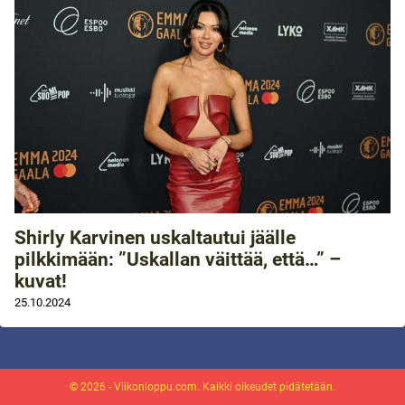
Shirly Karvinen uskaltautui jäälle
pilkkimään: ”Uskallan väittää, että…” –
kuvat!
25.10.2024
© 2026 - Viikonloppu.com. Kaikki oikeudet pidätetään.