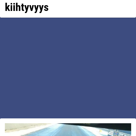
kiihtyvyys