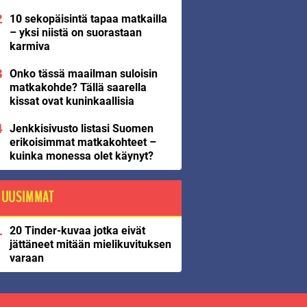
10 sekopäisintä tapaa matkailla
– yksi niistä on suorastaan
karmiva
Onko tässä maailman suloisin
matkakohde? Tällä saarella
kissat ovat kuninkaallisia
Jenkkisivusto listasi Suomen
erikoisimmat matkakohteet –
kuinka monessa olet käynyt?
UUSIMMAT
20 Tinder-kuvaa jotka eivät
jättäneet mitään mielikuvituksen
varaan