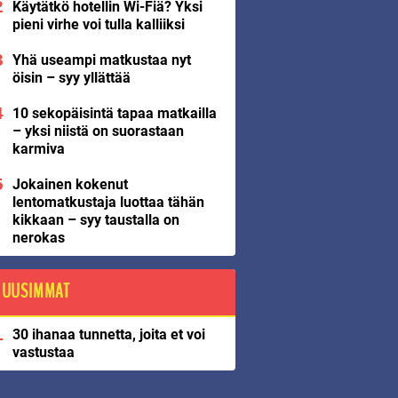
Käytätkö hotellin Wi-Fiä? Yksi
pieni virhe voi tulla kalliiksi
Yhä useampi matkustaa nyt
öisin – syy yllättää
10 sekopäisintä tapaa matkailla
– yksi niistä on suorastaan
karmiva
Jokainen kokenut
lentomatkustaja luottaa tähän
kikkaan – syy taustalla on
nerokas
UUSIMMAT
30 ihanaa tunnetta, joita et voi
vastustaa