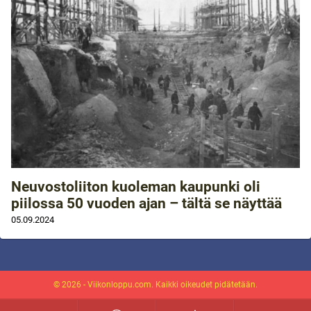
Neuvostoliiton kuoleman kaupunki oli
piilossa 50 vuoden ajan – tältä se näyttää
05.09.2024
© 2026 - Viikonloppu.com. Kaikki oikeudet pidätetään.