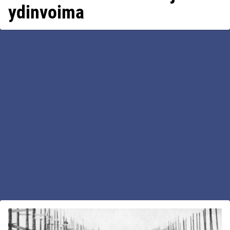
ydinvoima