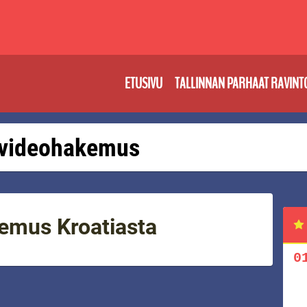
ETUSIVU
TALLINNAN PARHAAT RAVINT
: videohakemus
emus Kroatiasta