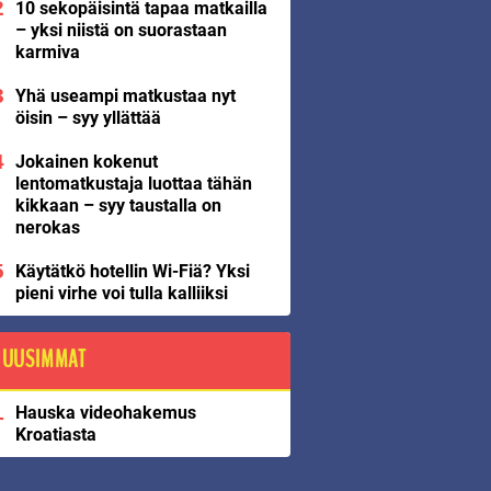
10 sekopäisintä tapaa matkailla
– yksi niistä on suorastaan
karmiva
Yhä useampi matkustaa nyt
öisin – syy yllättää
Jokainen kokenut
lentomatkustaja luottaa tähän
kikkaan – syy taustalla on
nerokas
Käytätkö hotellin Wi-Fiä? Yksi
pieni virhe voi tulla kalliiksi
UUSIMMAT
Hauska videohakemus
Kroatiasta