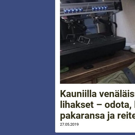
Kauniilla venäläi
lihakset – odota
pakaransa ja reit
27.05.2019