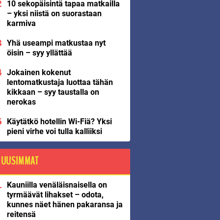
10 sekopäisintä tapaa matkailla
– yksi niistä on suorastaan
karmiva
Yhä useampi matkustaa nyt
öisin – syy yllättää
Jokainen kokenut
lentomatkustaja luottaa tähän
kikkaan – syy taustalla on
nerokas
Käytätkö hotellin Wi-Fiä? Yksi
pieni virhe voi tulla kalliiksi
UUSIMMAT
Kauniilla venäläisnaisella on
tyrmäävät lihakset – odota,
kunnes näet hänen pakaransa ja
reitensä