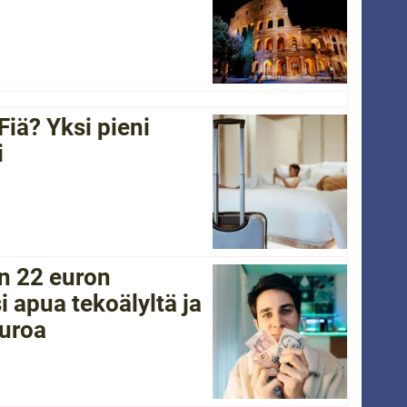
Fiä? Yksi pieni
i
in 22 euron
i apua tekoälyltä ja
euroa