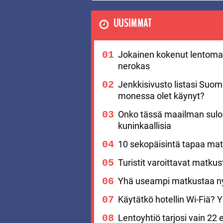
UUSIMMAT
Jokainen kokenut lentomat
nerokas
Jenkkisivusto listasi Suo
monessa olet käynyt?
Onko tässä maailman suloi
kuninkaallisia
10 sekopäisintä tapaa matk
Turistit varoittavat matku
Yhä useampi matkustaa nyt
Käytätkö hotellin Wi-Fiä? Yks
Lentoyhtiö tarjosi vain 22 