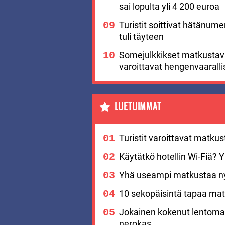
sai lopulta yli 4 200 euroa
Turistit soittivat hätänu
tuli täyteen
Somejulkkikset matkustavat
varoittavat hengenvaaralli
LUETUIMMAT
Turistit varoittavat matku
Käytätkö hotellin Wi-Fiä? Yks
Yhä useampi matkustaa nyt
10 sekopäisintä tapaa matk
Jokainen kokenut lentomat
nerokas