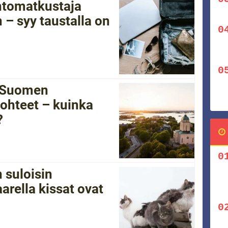
ntomatkustaja
 – syy taustalla on
i Suomen
ohteet – kuinka
?
 suloisin
arella kissat ovat