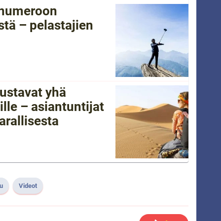
tänumeroon
tä – pelastajien
ustavat yhä
lle – asiantuntijat
arallisesta
lu
Videot