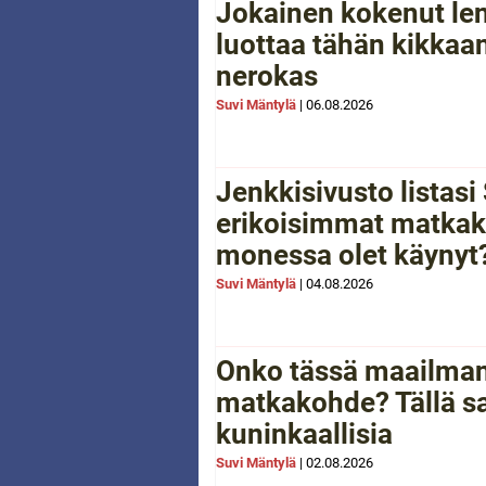
Jokainen kokenut le
luottaa tähän kikkaan
nerokas
Suvi Mäntylä
|
06.08.2026
Jenkkisivusto listas
erikoisimmat matkak
monessa olet käynyt
Suvi Mäntylä
|
04.08.2026
Onko tässä maailman
matkakohde? Tällä sa
kuninkaallisia
Suvi Mäntylä
|
02.08.2026