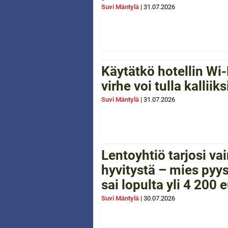
Suvi Mäntylä
|
31.07.2026
Käytätkö hotellin Wi-
virhe voi tulla kalliiks
Suvi Mäntylä
|
31.07.2026
Lentoyhtiö tarjosi va
hyvitystä – mies pyys
sai lopulta yli 4 200 
Suvi Mäntylä
|
30.07.2026