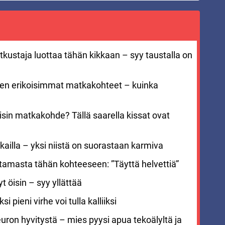
kustaja luottaa tähän kikkaan – syy taustalla on
men erikoisimmat matkakohteet – kuinka
sin matkakohde? Tällä saarella kissat ovat
ailla – yksi niistä on suorastaan karmiva
stamasta tähän kohteeseen: ”Täyttä helvettiä”
 öisin – syy yllättää
i pieni virhe voi tulla kalliiksi
euron hyvitystä – mies pyysi apua tekoälyltä ja