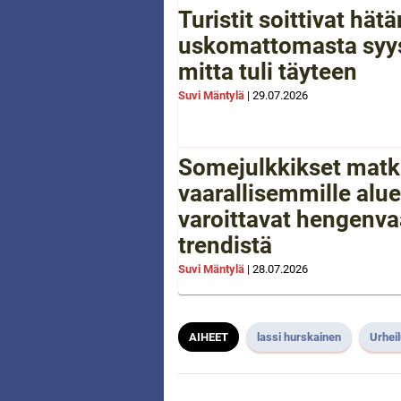
Turistit soittivat hä
uskomattomasta syys
mitta tuli täyteen
Suvi Mäntylä
|
29.07.2026
Somejulkkikset matk
vaarallisemmille aluei
varoittavat hengenva
trendistä
Suvi Mäntylä
|
28.07.2026
AIHEET
lassi hurskainen
Urhei