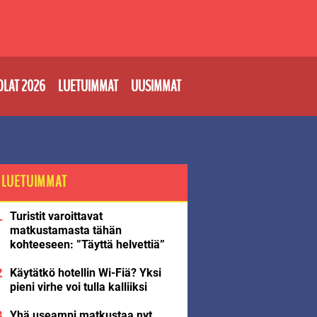
OLAT 2026
LUETUIMMAT
UUSIMMAT
LUETUIMMAT
Turistit varoittavat
matkustamasta tähän
kohteeseen: ”Täyttä helvettiä”
Käytätkö hotellin Wi-Fiä? Yksi
pieni virhe voi tulla kalliiksi
Yhä useampi matkustaa nyt