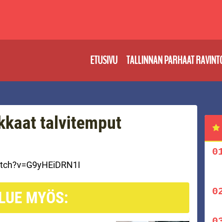
ETUSIVU
TALLINNAN PARHAAT RAVINT
kkaat talvitemput
atch?v=G9yHEiDRN1I
LUE MYÖS: