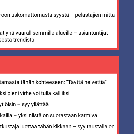
meroon uskomattomasta syystä – pelastajien mitta
 yhä vaarallisemmille alueille – asiantuntijat
sesta trendistä
stamasta tähän kohteeseen: ”Täyttä helvettiä”
i pieni virhe voi tulla kalliiksi
 öisin – syy yllättää
ailla – yksi niistä on suorastaan karmiva
kustaja luottaa tähän kikkaan – syy taustalla on