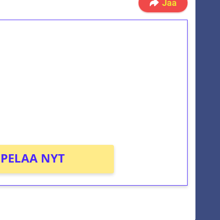
Jaa
ilmaiskierroksia ilman
osta Tuohi 1000 -peliin (arvo 0,20€ per
PELAA NYT