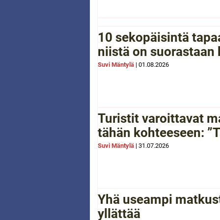
10 sekopäisintä tapaa
niistä on suorastaan
Suvi Mäntylä
|
01.08.2026
Turistit varoittavat
tähän kohteeseen: ”Tä
Suvi Mäntylä
|
31.07.2026
Yhä useampi matkusta
yllättää