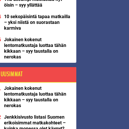
öisin – syy yllättää
10 sekopäisintä tapaa matkailla
– yksi niistä on suorastaan
karmiva
Jokainen kokenut
lentomatkustaja luottaa tähän
kikkaan – syy taustalla on
nerokas
UUSIMMAT
Jokainen kokenut
lentomatkustaja luottaa tähän
kikkaan – syy taustalla on
nerokas
Jenkkisivusto listasi Suomen
erikoisimmat matkakohteet –
kuinka monessa olet käynyt?