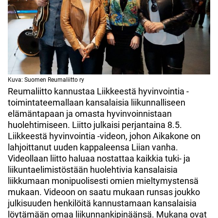
Kuva: Suomen Reumaliitto ry
Reumaliitto kannustaa Liikkeestä hyvinvointia -
toimintateemallaan kansalaisia liikunnalliseen
elämäntapaan ja omasta hyvinvoinnistaan
huolehtimiseen.
Liitto julkaisi perjantaina 8.5.
Liikkeestä hyvinvointia -videon, johon Aikakone on
lahjoittanut uuden kappaleensa Liian vanha.
Videollaan liitto haluaa nostattaa kaikkia tuki- ja
liikuntaelimistöstään huolehtivia kansalaisia
liikkumaan monipuolisesti omien mieltymystensä
mukaan. Videoon on saatu mukaan runsas joukko
julkisuuden henkilöitä kannustamaan kansalaisia
löytämään omaa liikunnankipinäänsä. Mukana ovat