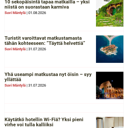
10 sekopäisintä tapaa matkailla – yksi
niistä on suorastaan karmiva
Suvi Mäntylä
|
01.08.2026
Turistit varoittavat matkustamasta
tähän kohteeseen: ”Täyttä helvettiä”
Suvi Mäntylä
|
31.07.2026
Yhä useampi matkustaa nyt öisin – syy
yllättää
Suvi Mäntylä
|
31.07.2026
Käytätkö hotellin Wi-Fiä? Yksi pieni
virhe voi tulla kalliiksi