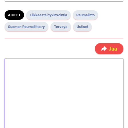
AIHEET
Liikkeestä hyvinvointia
Reumaliitto
Suomen Reumaliitto ry
Terveys
Uutiset
Jaa
1€ = 10€ arvosta
ilmaiskierroksia ilman
kierrätystä!
Talleta 1€
Saat heti 50 ilmaiskierrosta Tuohi 1000 -
peliin (arvo 0,20€ per kierros)!
Ei kierrätysvaatimusta!