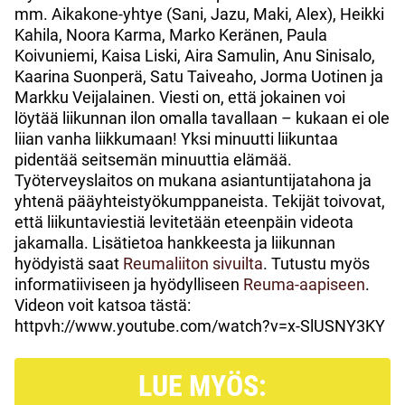
mm. Aikakone-yhtye (Sani, Jazu, Maki, Alex), Heikki
Kahila, Noora Karma, Marko Keränen, Paula
Koivuniemi, Kaisa Liski, Aira Samulin, Anu Sinisalo,
Kaarina Suonperä, Satu Taiveaho, Jorma Uotinen ja
Markku Veijalainen. Viesti on, että jokainen voi
löytää liikunnan ilon omalla tavallaan – kukaan ei ole
liian vanha liikkumaan! Yksi minuutti liikuntaa
pidentää seitsemän minuuttia elämää.
Työterveyslaitos on mukana asiantuntijatahona ja
yhtenä pääyhteistyökumppaneista. Tekijät toivovat,
että liikuntaviestiä levitetään eteenpäin videota
jakamalla. Lisätietoa hankkeesta ja liikunnan
hyödyistä saat
Reumaliiton sivuilta
. Tutustu myös
informatiiviseen ja hyödylliseen
Reuma-aapiseen
.
Videon voit katsoa tästä:
httpvh://www.youtube.com/watch?v=x-SlUSNY3KY
LUE MYÖS: