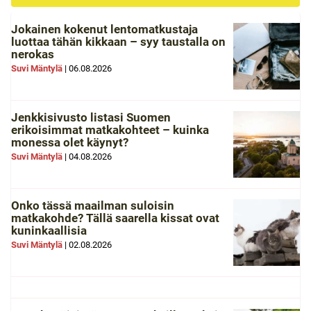
Jokainen kokenut lentomatkustaja
luottaa tähän kikkaan – syy taustalla on
nerokas
Suvi Mäntylä
|
06.08.2026
Jenkkisivusto listasi Suomen
erikoisimmat matkakohteet – kuinka
monessa olet käynyt?
Suvi Mäntylä
|
04.08.2026
Onko tässä maailman suloisin
matkakohde? Tällä saarella kissat ovat
kuninkaallisia
Suvi Mäntylä
|
02.08.2026