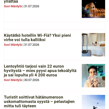
yllättää
Suvi Mäntylä
|
31.07.2026
Käytätkö hotellin Wi-Fiä? Yksi pieni
virhe voi tulla kalliiksi
Suvi Mäntylä
|
31.07.2026
Lentoyhtiö tarjosi vain 22 euron
hyvitystä – mies pyysi apua tekoälyltä
ja sai lopulta yli 4 200 euroa
Suvi Mäntylä
|
30.07.2026
Turistit soittivat hätänumeroon
uskomattomasta syystä – pelastajien
mitta tuli täyteen