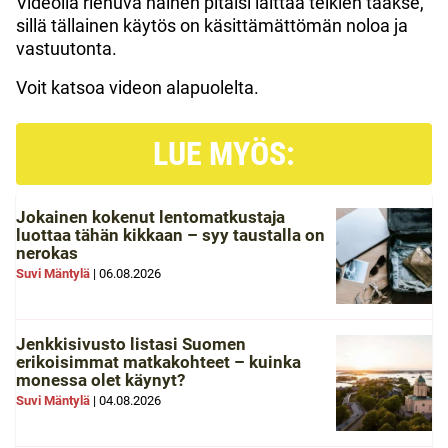
Videolla riehuva nainen pitäisi laittaa telkien taakse,
sillä tällainen käytös on käsittämättömän noloa ja
vastuutonta.
Voit katsoa videon alapuolelta.
LUE MYÖS:
Jokainen kokenut lentomatkustaja
luottaa tähän kikkaan – syy taustalla on
nerokas
Suvi Mäntylä
|
06.08.2026
Jenkkisivusto listasi Suomen
erikoisimmat matkakohteet – kuinka
monessa olet käynyt?
Suvi Mäntylä
|
04.08.2026