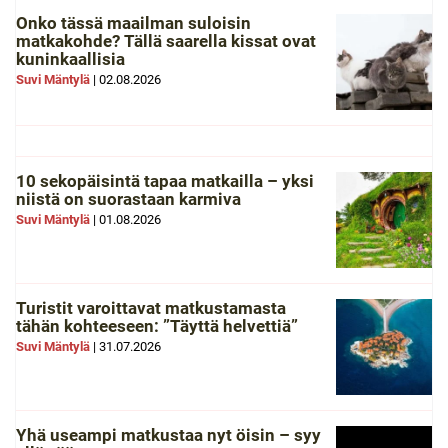
Onko tässä maailman suloisin
matkakohde? Tällä saarella kissat ovat
kuninkaallisia
Suvi Mäntylä
|
02.08.2026
10 sekopäisintä tapaa matkailla – yksi
niistä on suorastaan karmiva
Suvi Mäntylä
|
01.08.2026
Turistit varoittavat matkustamasta
tähän kohteeseen: ”Täyttä helvettiä”
Suvi Mäntylä
|
31.07.2026
Yhä useampi matkustaa nyt öisin – syy