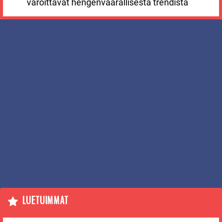
varoittavat hengenvaarallisesta trendistä
LUETUIMMAT