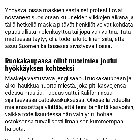
Yhdysvalloissa maskien vastaiset protestit ovat
nostaneet suosiotaan kuluneiden viikkojen aikana ja
tällä hetkellä maskia pitävät henkilöt voivat kohdata
epäasiallista kielenkäyttöä tai jopa väkivaltaa. Tätä
miettiessä täytyy olla todella kiitollinen siitä, että
asuu Suomen kaltaisessa sivistysvaltiossa.
Ruokakaupassa ollut nuorimies joutui
hyökkäyksen kohteeksi
Maskeja vastustava jengi saapui ruokakauppaan ja
alkoi haukkua nuorta miestä, joka piti kasvojensa
edessä maskia. Tapaus sattui Kaliforniassa
sijaitsevassa ostoskeskuksessa. Oheisella videolla
mielenosoittaja väittää, että teini löi häntä kasvoihin,
vaikka todellisuudessa hän vain yritti hoitaa
ostoksensa turvallisesti ilman sen kummempaa
haloota.