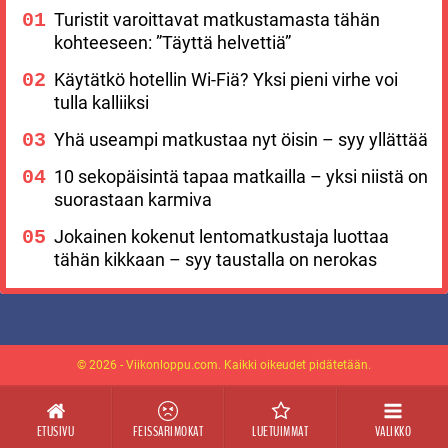
Turistit varoittavat matkustamasta tähän
kohteeseen: ”Täyttä helvettiä”
Käytätkö hotellin Wi-Fiä? Yksi pieni virhe voi
tulla kalliiksi
Yhä useampi matkustaa nyt öisin – syy yllättää
10 sekopäisintä tapaa matkailla – yksi niistä on
suorastaan karmiva
Jokainen kokenut lentomatkustaja luottaa
tähän kikkaan – syy taustalla on nerokas
© 2026 - Viikonloppu.com. Kaikki oikeudet pidätetään.
ETUSIVU
FEISSARIMOKAT
LUETUIMMAT
VALIKKO