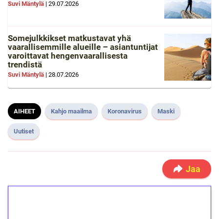
Suvi Mäntylä
|
29.07.2026
Somejulkkikset matkustavat yhä
vaarallisemmille alueille – asiantuntijat
varoittavat hengenvaarallisesta
trendistä
Suvi Mäntylä
|
28.07.2026
AIHEET
Kahjo maailma
Koronavirus
Maski
Uutiset
Jaa
1€ = 10€ arvosta