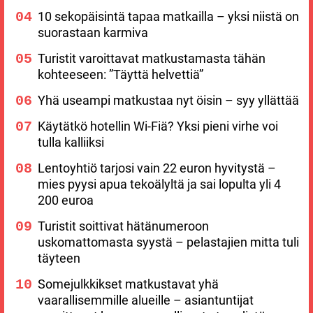
10 sekopäisintä tapaa matkailla – yksi niistä on
suorastaan karmiva
Turistit varoittavat matkustamasta tähän
kohteeseen: ”Täyttä helvettiä”
Yhä useampi matkustaa nyt öisin – syy yllättää
Käytätkö hotellin Wi-Fiä? Yksi pieni virhe voi
tulla kalliiksi
Lentoyhtiö tarjosi vain 22 euron hyvitystä –
mies pyysi apua tekoälyltä ja sai lopulta yli 4
200 euroa
Turistit soittivat hätänumeroon
uskomattomasta syystä – pelastajien mitta tuli
täyteen
Somejulkkikset matkustavat yhä
vaarallisemmille alueille – asiantuntijat