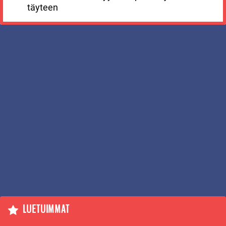
täyteen
LUETUIMMAT