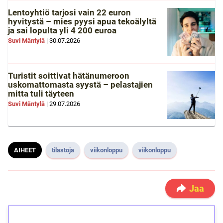
Lentoyhtiö tarjosi vain 22 euron
hyvitystä – mies pyysi apua tekoälyltä
ja sai lopulta yli 4 200 euroa
Suvi Mäntylä
|
30.07.2026
Turistit soittivat hätänumeroon
uskomattomasta syystä – pelastajien
mitta tuli täyteen
Suvi Mäntylä
|
29.07.2026
AIHEET
tilastoja
viikonloppu
viikonloppu
Jaa