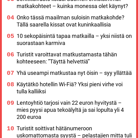
matkakohteet – kuinka monessa olet käynyt?
Onko tässä maailman suloisin matkakohde?
Tällä saarella kissat ovat kuninkaallisia
10 sekopäisintä tapaa matkailla – yksi niistä on
suorastaan karmiva
Turistit varoittavat matkustamasta tähän
kohteeseen: ”Täyttä helvettiä”
Yhä useampi matkustaa nyt öisin – syy yllättää
Käytätkö hotellin Wi-Fiä? Yksi pieni virhe voi
tulla kalliiksi
Lentoyhtiö tarjosi vain 22 euron hyvitystä –
mies pyysi apua tekoälyltä ja sai lopulta yli 4
200 euroa
Turistit soittivat hätänumeroon
uskomattomasta syystä – pelastajien mitta tuli