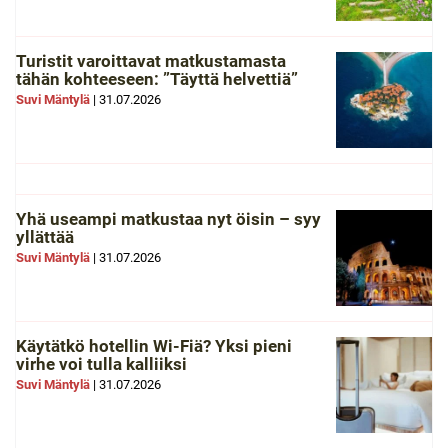
Turistit varoittavat matkustamasta
tähän kohteeseen: ”Täyttä helvettiä”
Suvi Mäntylä
|
31.07.2026
Yhä useampi matkustaa nyt öisin – syy
yllättää
Suvi Mäntylä
|
31.07.2026
Käytätkö hotellin Wi-Fiä? Yksi pieni
virhe voi tulla kalliiksi
Suvi Mäntylä
|
31.07.2026