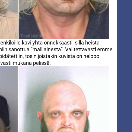
nkilöille kävi yhtä onnekkaasti, sillä heistä
 niin sanottua ”malliainesta”. Valitettavasti emme
idätettiin, tosin joistakin kuvista on helppo
hvasti mukana pelissä.