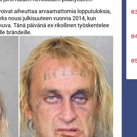
voivat aiheuttaa arvaamattomia lopputuloksia,
s nousi julkisuuteen vuonna 2014, kun
kuva. Tänä päivänä ex-rikollinen työskentelee
e brändeille.