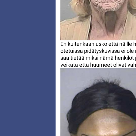
En kuitenkaan usko että näille he
otetuissa pidätyskuvissa ei ole
saa tietää miksi nämä henkilöt p
veikata että huumeet olivat va