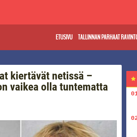
ETUSIVU
TALLINNAN PARHAAT RAVINT
t kiertävät netissä –
on vaikea olla tuntematta