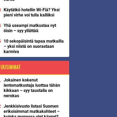
Käytätkö hotellin Wi-Fiä? Yksi
pieni virhe voi tulla kalliiksi
Yhä useampi matkustaa nyt
öisin – syy yllättää
10 sekopäisintä tapaa matkailla
– yksi niistä on suorastaan
karmiva
UUSIMMAT
Jokainen kokenut
lentomatkustaja luottaa tähän
kikkaan – syy taustalla on
nerokas
Jenkkisivusto listasi Suomen
erikoisimmat matkakohteet –
kuinka monessa olet käynyt?