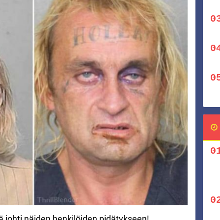
kä johti näiden henkilöiden pidätykseen!