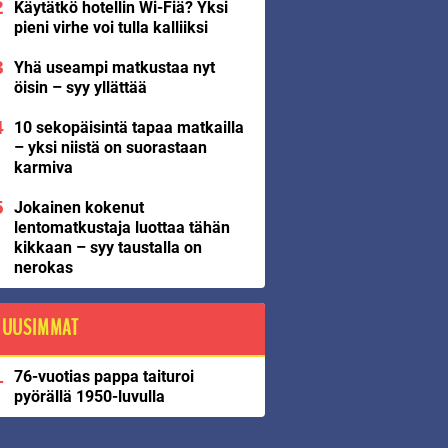
Käytätkö hotellin Wi-Fiä? Yksi
pieni virhe voi tulla kalliiksi
Yhä useampi matkustaa nyt
öisin – syy yllättää
10 sekopäisintä tapaa matkailla
– yksi niistä on suorastaan
karmiva
Jokainen kokenut
lentomatkustaja luottaa tähän
kikkaan – syy taustalla on
nerokas
UUSIMMAT
76-vuotias pappa taituroi
pyörällä 1950-luvulla