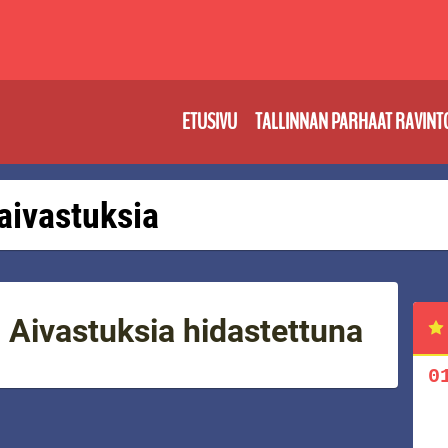
ETUSIVU
TALLINNAN PARHAAT RAVINT
 aivastuksia
 Aivastuksia hidastettuna