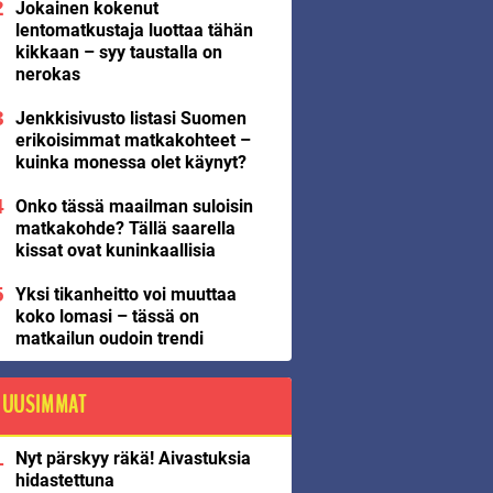
Jokainen kokenut
lentomatkustaja luottaa tähän
kikkaan – syy taustalla on
nerokas
Jenkkisivusto listasi Suomen
erikoisimmat matkakohteet –
kuinka monessa olet käynyt?
Onko tässä maailman suloisin
matkakohde? Tällä saarella
kissat ovat kuninkaallisia
Yksi tikanheitto voi muuttaa
koko lomasi – tässä on
matkailun oudoin trendi
UUSIMMAT
Nyt pärskyy räkä! Aivastuksia
hidastettuna