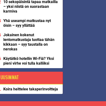
10 sekopäisintä tapaa matkailla
– yksi niistä on suorastaan
karmiva
Yhä useampi matkustaa nyt
öisin – syy yllättää
Jokainen kokenut
lentomatkustaja luottaa tähän
kikkaan – syy taustalla on
nerokas
Käytätkö hotellin Wi-Fiä? Yksi
pieni virhe voi tulla kalliiksi
UUSIMMAT
Koira heittelee takaperinvoltteja