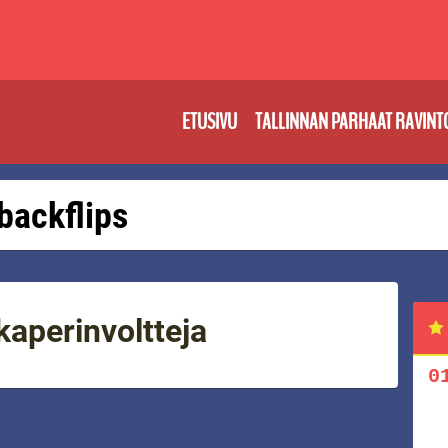
ETUSIVU
TALLINNAN PARHAAT RAVINT
 backflips
kaperinvoltteja