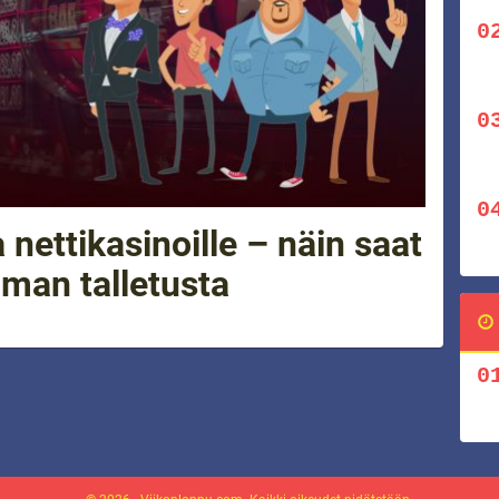
 nettikasinoille – näin saat
lman talletusta