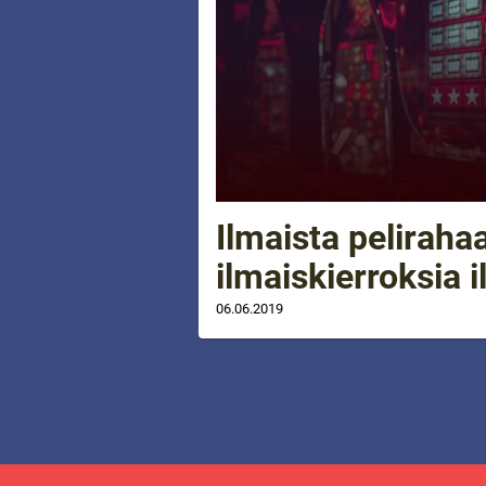
Ilmaista pelirahaa
ilmaiskierroksia i
06.06.2019