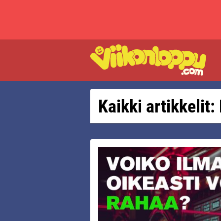
Kaikki artikkelit