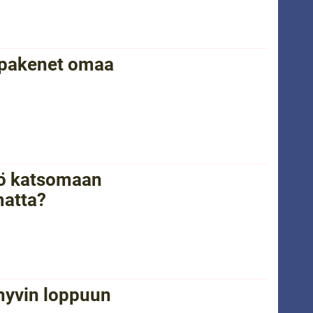
 pakenet omaa
kö katsomaan
matta?
 hyvin loppuun