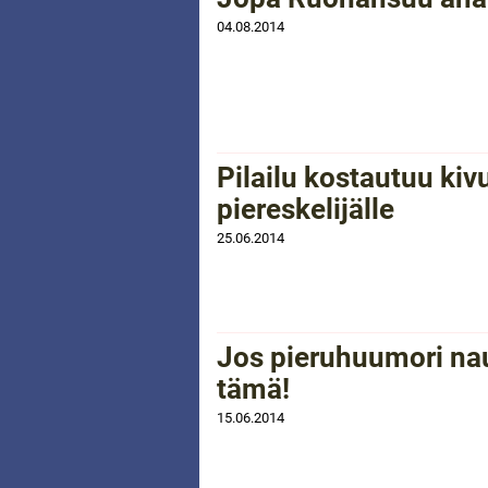
04.08.2014
Pilailu kostautuu kivu
piereskelijälle
25.06.2014
Jos pieruhuumori nau
tämä!
15.06.2014