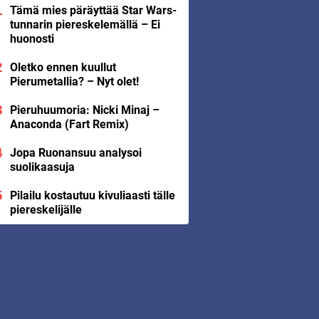
Tämä mies päräyttää Star Wars-
tunnarin piereskelemällä – Ei
huonosti
Oletko ennen kuullut
Pierumetallia? – Nyt olet!
Pieruhuumoria: Nicki Minaj –
Anaconda (Fart Remix)
Jopa Ruonansuu analysoi
suolikaasuja
Pilailu kostautuu kivuliaasti tälle
piereskelijälle