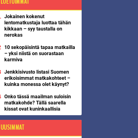
LUETUIMMAT
Jokainen kokenut
lentomatkustaja luottaa tähän
kikkaan – syy taustalla on
nerokas
10 sekopäisintä tapaa matkailla
– yksi niistä on suorastaan
karmiva
Jenkkisivusto listasi Suomen
erikoisimmat matkakohteet –
kuinka monessa olet käynyt?
Onko tässä maailman suloisin
matkakohde? Tällä saarella
kissat ovat kuninkaallisia
UUSIMMAT