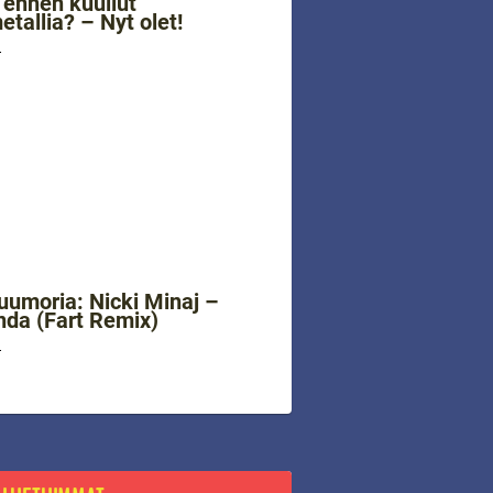
 ennen kuullut
etallia? – Nyt olet!
4
uumoria: Nicki Minaj –
da (Fart Remix)
4