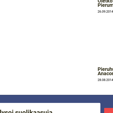
Oletko
Pierum
26.09.201
Pieruh
Anacon
28.08.201
ysoi suolikaasuja