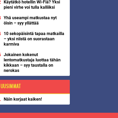
Käytätkö hotellin Wi-Fiä? Yksi
pieni virhe voi tulla kalliiksi
Yhä useampi matkustaa nyt
öisin – syy yllättää
10 sekopäisintä tapaa matkailla
– yksi niistä on suorastaan
karmiva
Jokainen kokenut
lentomatkustaja luottaa tähän
kikkaan – syy taustalla on
nerokas
UUSIMMAT
Näin korjaat kaiken!