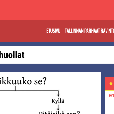
ETUSIVU
TALLINNAN PARHAAT RAVINT
 huollat