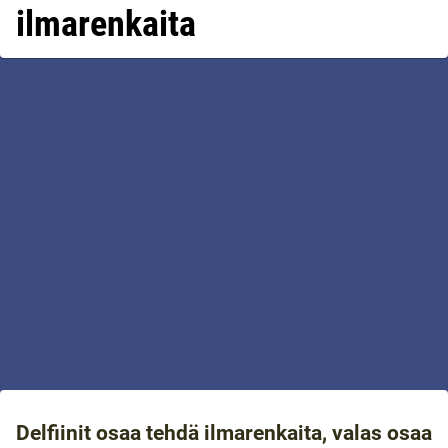
ilmarenkaita
Delfiinit osaa tehdä ilmarenkaita, valas osaa