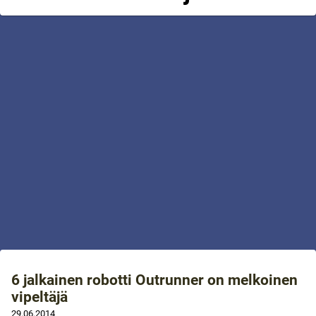
6 jalkainen robotti Outrunner on melkoinen
vipeltäjä
29.06.2014