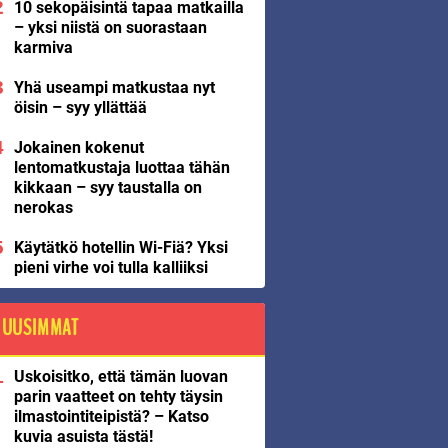
10 sekopäisintä tapaa matkailla
– yksi niistä on suorastaan
karmiva
Yhä useampi matkustaa nyt
öisin – syy yllättää
Jokainen kokenut
lentomatkustaja luottaa tähän
kikkaan – syy taustalla on
nerokas
Käytätkö hotellin Wi-Fiä? Yksi
pieni virhe voi tulla kalliiksi
UUSIMMAT
Uskoisitko, että tämän luovan
parin vaatteet on tehty täysin
ilmastointiteipistä? – Katso
kuvia asuista tästä!