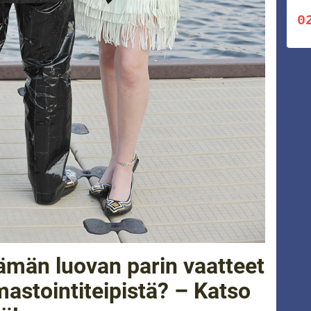
tämän luovan parin vaatteet
lmastointiteipistä? – Katso