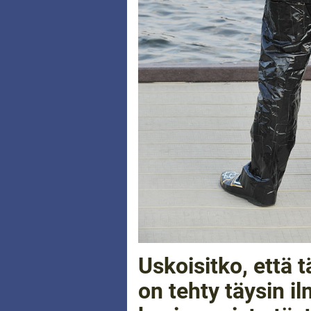
Uskoisitko, että 
on tehty täysin i