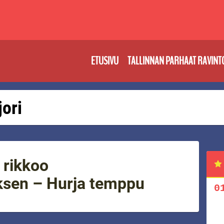
ETUSIVU
TALLINNAN PARHAAT RAVINT
jori
 rikkoo
sen – Hurja temppu