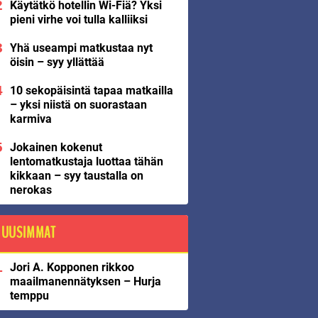
Käytätkö hotellin Wi-Fiä? Yksi
pieni virhe voi tulla kalliiksi
Yhä useampi matkustaa nyt
öisin – syy yllättää
10 sekopäisintä tapaa matkailla
– yksi niistä on suorastaan
karmiva
Jokainen kokenut
lentomatkustaja luottaa tähän
kikkaan – syy taustalla on
nerokas
UUSIMMAT
Jori A. Kopponen rikkoo
maailmanennätyksen – Hurja
temppu