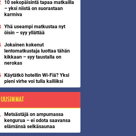
10 sekopäisintä tapaa matkailla
– yksi niistä on suorastaan
karmiva
Yhä useampi matkustaa nyt
öisin – syy yllättää
Jokainen kokenut
lentomatkustaja luottaa tähän
kikkaan – syy taustalla on
nerokas
Käytätkö hotellin Wi-Fiä? Yksi
pieni virhe voi tulla kalliiksi
UUSIMMAT
Metsästäjä on ampumassa
kengurua – ei odota saavansa
elämänsä selkäsaunaa