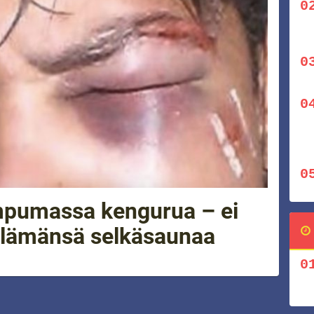
mpumassa kengurua – ei
elämänsä selkäsaunaa