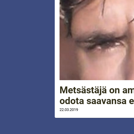
Metsästäjä on a
odota saavansa 
22.03.2019