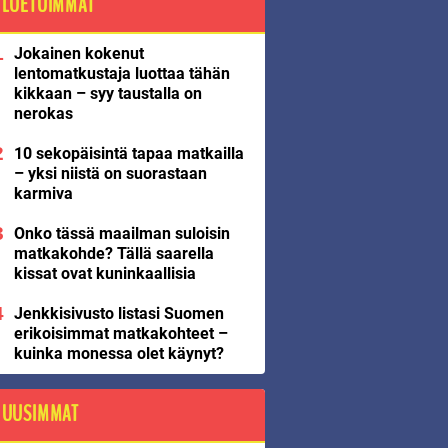
LUETUIMMAT
Jokainen kokenut
lentomatkustaja luottaa tähän
kikkaan – syy taustalla on
nerokas
10 sekopäisintä tapaa matkailla
– yksi niistä on suorastaan
karmiva
Onko tässä maailman suloisin
matkakohde? Tällä saarella
kissat ovat kuninkaallisia
Jenkkisivusto listasi Suomen
erikoisimmat matkakohteet –
kuinka monessa olet käynyt?
UUSIMMAT