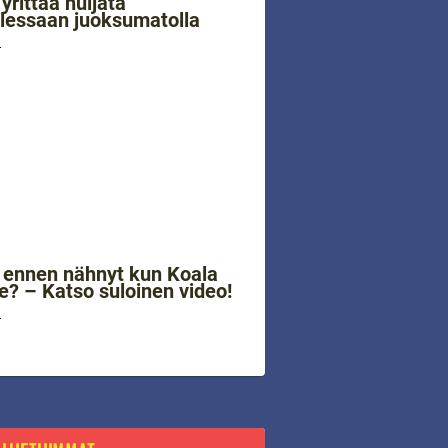
yrittää huijata
llessaan juoksumatolla
4
 ennen nähnyt kun Koala
e? – Katso suloinen video!
4