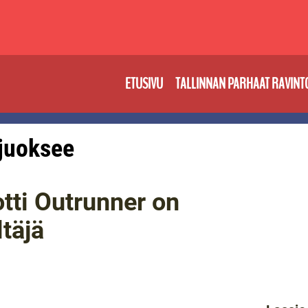
ETUSIVU
TALLINNAN PARHAAT RAVINT
 juoksee
otti Outrunner on
täjä