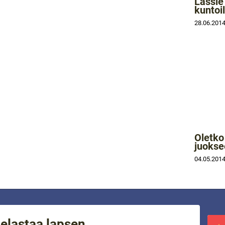
Lassie 
kuntoi
28.06.201
Oletko
juokse
04.05.201
pelastaa lapsen