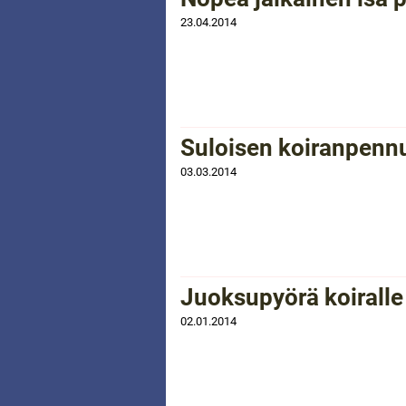
23.04.2014
Suloisen koiranpennu
03.03.2014
Juoksupyörä koiralle
02.01.2014