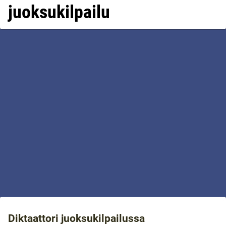
juoksukilpailu
Diktaattori juoksukilpailussa