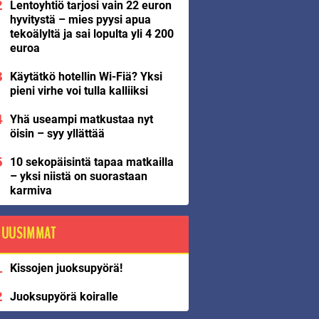
Lentoyhtiö tarjosi vain 22 euron
hyvitystä – mies pyysi apua
tekoälyltä ja sai lopulta yli 4 200
euroa
Käytätkö hotellin Wi-Fiä? Yksi
pieni virhe voi tulla kalliiksi
Yhä useampi matkustaa nyt
öisin – syy yllättää
10 sekopäisintä tapaa matkailla
– yksi niistä on suorastaan
karmiva
UUSIMMAT
Kissojen juoksupyörä!
Juoksupyörä koiralle