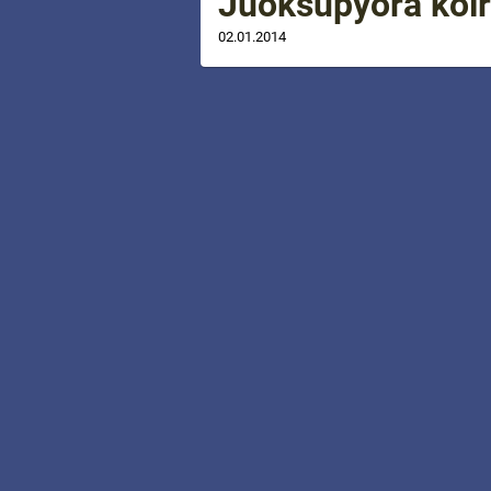
Juoksupyörä koir
02.01.2014