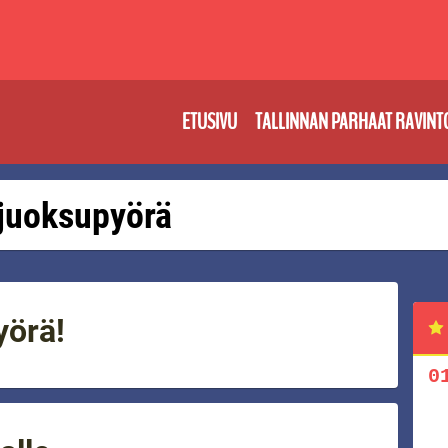
ETUSIVU
TALLINNAN PARHAAT RAVINT
: juoksupyörä
yörä!