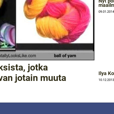
Nyt po
maailma
09.01.201
ksista, jotka
Ilya K
van jotain muuta
10.12.201