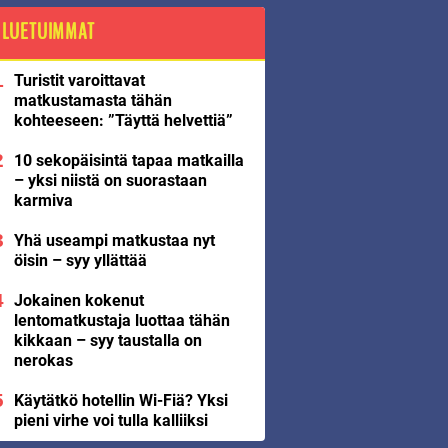
LUETUIMMAT
Turistit varoittavat
matkustamasta tähän
kohteeseen: ”Täyttä helvettiä”
10 sekopäisintä tapaa matkailla
– yksi niistä on suorastaan
karmiva
Yhä useampi matkustaa nyt
öisin – syy yllättää
Jokainen kokenut
lentomatkustaja luottaa tähän
kikkaan – syy taustalla on
nerokas
Käytätkö hotellin Wi-Fiä? Yksi
pieni virhe voi tulla kalliiksi