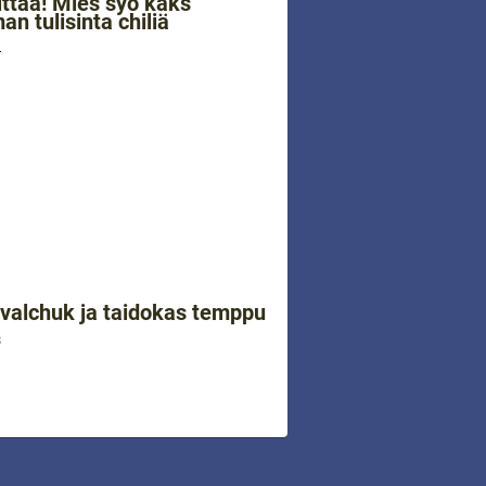
lttaa! Mies syö kaks
n tulisinta chiliä
4
ovalchuk ja taidokas temppu
3