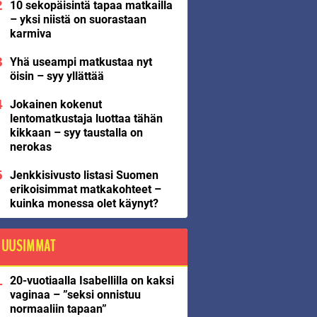
10 sekopäisintä tapaa matkailla
– yksi niistä on suorastaan
karmiva
Yhä useampi matkustaa nyt
öisin – syy yllättää
Jokainen kokenut
lentomatkustaja luottaa tähän
kikkaan – syy taustalla on
nerokas
Jenkkisivusto listasi Suomen
erikoisimmat matkakohteet –
kuinka monessa olet käynyt?
UUSIMMAT
20-vuotiaalla Isabellilla on kaksi
vaginaa – ”seksi onnistuu
normaaliin tapaan”