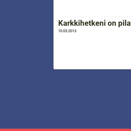
Karkkihetkeni on pila
10.03.2013