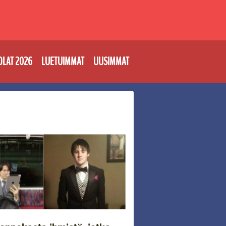
OLAT 2026
LUETUIMMAT
UUSIMMAT