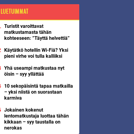
LUETUIMMAT
Turistit varoittavat
matkustamasta tähän
kohteeseen: ”Täyttä helvettiä”
Käytätkö hotellin Wi-Fiä? Yksi
pieni virhe voi tulla kalliiksi
Yhä useampi matkustaa nyt
öisin – syy yllättää
10 sekopäisintä tapaa matkailla
– yksi niistä on suorastaan
karmiva
Jokainen kokenut
lentomatkustaja luottaa tähän
kikkaan – syy taustalla on
nerokas