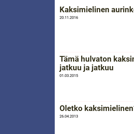
Kaksimielinen aurin
20.11.2016
Tämä hulvaton kaksim
jatkuu ja jatkuu
01.03.2015
Oletko kaksimielinen
26.04.2013