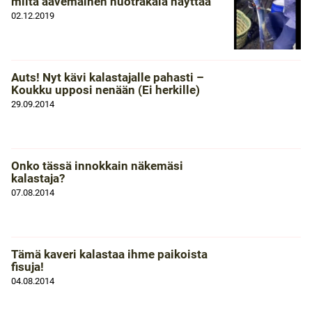
miltä aavemainen huotrakala näyttää
02.12.2019
Auts! Nyt kävi kalastajalle pahasti –
Koukku upposi nenään (Ei herkille)
29.09.2014
Onko tässä innokkain näkemäsi
kalastaja?
07.08.2014
Tämä kaveri kalastaa ihme paikoista
fisuja!
04.08.2014