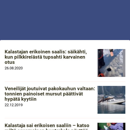
Kalastajan erikoinen saalis: säikähti,
kun pilkkireiästä tupsahti karvainen
otus
26.08.2020
Veneilijät joutuivat pakokauhun valtaan:
tonnien painoiset mursut päättivät
hypätä kyytiin
22.12.2019
Kalastaja sai erikoisen saaliin – katso