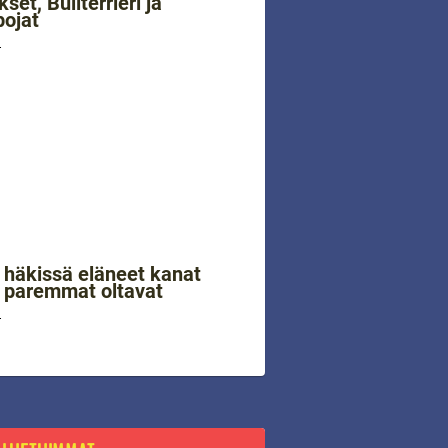
set, Bullterrieri ja
ojat
4
 häkissä eläneet kanat
 paremmat oltavat
4