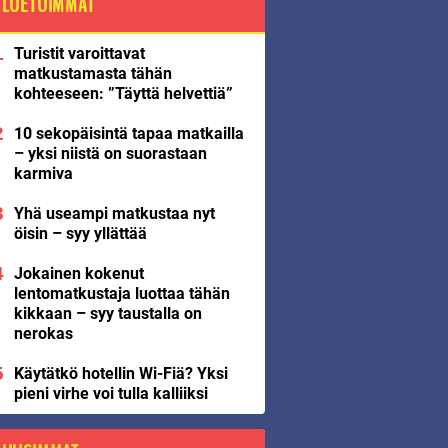
LUETUIMMAT
Turistit varoittavat
matkustamasta tähän
kohteeseen: ”Täyttä helvettiä”
10 sekopäisintä tapaa matkailla
– yksi niistä on suorastaan
karmiva
Yhä useampi matkustaa nyt
öisin – syy yllättää
Jokainen kokenut
lentomatkustaja luottaa tähän
kikkaan – syy taustalla on
nerokas
Käytätkö hotellin Wi-Fiä? Yksi
pieni virhe voi tulla kalliiksi