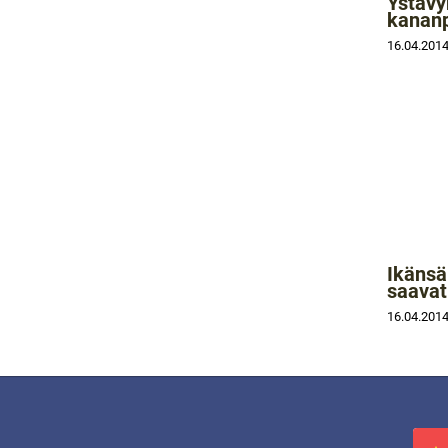
Ystävyk
kananp
16.04.201
Ikänsä
saavat
16.04.201