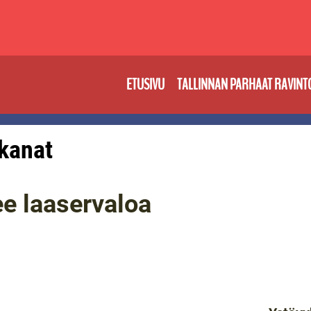
ETUSIVU
TALLINNAN PARHAAT RAVINT
 kanat
ee laaservaloa