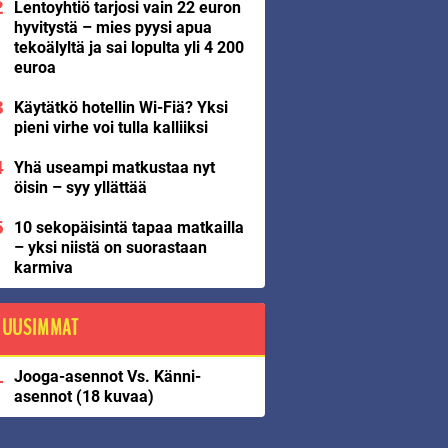
Lentoyhtiö tarjosi vain 22 euron
hyvitystä – mies pyysi apua
tekoälyltä ja sai lopulta yli 4 200
euroa
Käytätkö hotellin Wi-Fiä? Yksi
pieni virhe voi tulla kalliiksi
Yhä useampi matkustaa nyt
öisin – syy yllättää
10 sekopäisintä tapaa matkailla
– yksi niistä on suorastaan
karmiva
UUSIMMAT
Jooga-asennot Vs. Känni-
asennot (18 kuvaa)