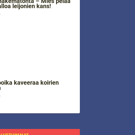
näkemätöntä – Mies pelaa
lloa leijonien kans!
4
oika kaveeraa koirien
a
4