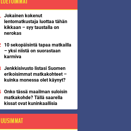
LUETUIMMAT
Jokainen kokenut
lentomatkustaja luottaa tähän
kikkaan – syy taustalla on
nerokas
10 sekopäisintä tapaa matkailla
– yksi niistä on suorastaan
karmiva
Jenkkisivusto listasi Suomen
erikoisimmat matkakohteet –
kuinka monessa olet käynyt?
Onko tässä maailman suloisin
matkakohde? Tällä saarella
kissat ovat kuninkaallisia
UUSIMMAT