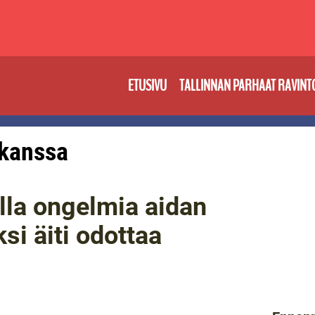
ETUSIVU
TALLINNAN PARHAAT RAVINT
: kanssa
lla ongelmia aidan
i äiti odottaa