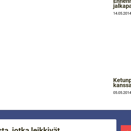
Ennen
jalkapa
14.05.201
Ketunp
kanss
05.05.201
a, jotka leikkivät