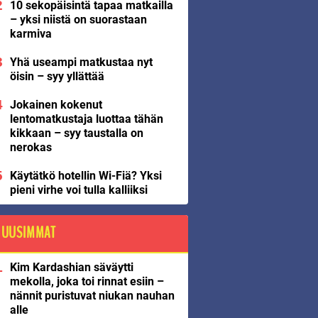
10 sekopäisintä tapaa matkailla
– yksi niistä on suorastaan
karmiva
Yhä useampi matkustaa nyt
öisin – syy yllättää
Jokainen kokenut
lentomatkustaja luottaa tähän
kikkaan – syy taustalla on
nerokas
Käytätkö hotellin Wi-Fiä? Yksi
pieni virhe voi tulla kalliiksi
UUSIMMAT
Kim Kardashian säväytti
mekolla, joka toi rinnat esiin –
nännit puristuvat niukan nauhan
alle