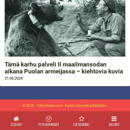
Tämä karhu palveli II maailmansodan
aikana Puolan armeijassa – kiehtovia kuvia
21.06.2024
© 2026 - Viikonloppu.com. Kaikki oikeudet pidätetään.
ETUSIVU
FEISSARIMOKAT
LUETUIMMAT
VALIKKO