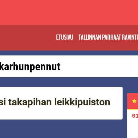
ETUSIVU
TALLINNAN PARHAAT RAVINT
: karhunpennut
i takapihan leikkipuiston