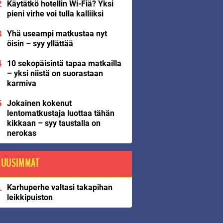
Käytätkö hotellin Wi-Fiä? Yksi
pieni virhe voi tulla kalliiksi
Yhä useampi matkustaa nyt
öisin – syy yllättää
10 sekopäisintä tapaa matkailla
– yksi niistä on suorastaan
karmiva
Jokainen kokenut
lentomatkustaja luottaa tähän
kikkaan – syy taustalla on
nerokas
UUSIMMAT
Karhuperhe valtasi takapihan
leikkipuiston