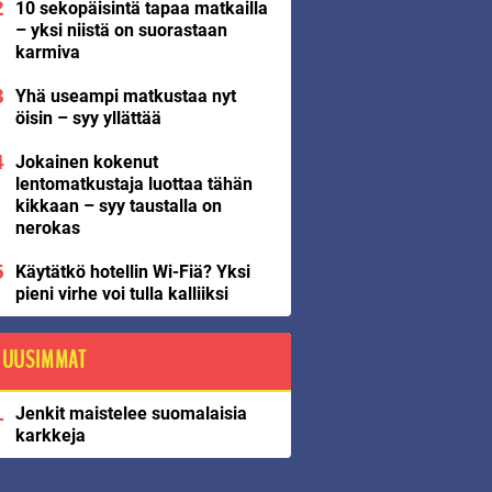
10 sekopäisintä tapaa matkailla
– yksi niistä on suorastaan
karmiva
Yhä useampi matkustaa nyt
öisin – syy yllättää
Jokainen kokenut
lentomatkustaja luottaa tähän
kikkaan – syy taustalla on
nerokas
Käytätkö hotellin Wi-Fiä? Yksi
pieni virhe voi tulla kalliiksi
UUSIMMAT
Jenkit maistelee suomalaisia
karkkeja