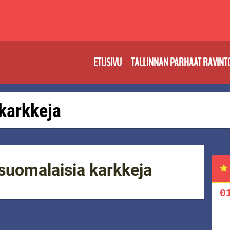
ETUSIVU
TALLINNAN PARHAAT RAVINT
 karkkeja
 suomalaisia karkkeja