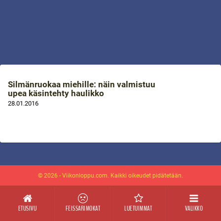
Silmänruokaa miehille: näin valmistuu
upea käsintehty haulikko
28.01.2016
© 2026 - Viikonloppu.com. Kaikki oikeudet pidätetään.
ETUSIVU
FEISSARIMOKAT
LUETUIMMAT
VALIKKO